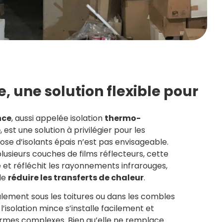
e, une solution flexible pour
nce
, aussi appelée isolation
thermo-
e
, est une solution à privilégier pour les
ose d’isolants épais n’est pas envisageable.
sieurs couches de films réflecteurs, cette
et réfléchit les rayonnements infrarouges,
de
réduire les transferts de chaleur
.
palement sous les toitures ou dans les combles
’isolation mince s’installe facilement et
ormes complexes. Bien qu’elle ne remplace