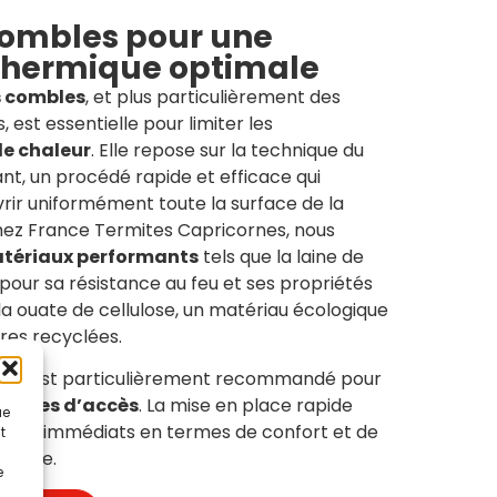
 combles pour une
thermique optimale
s combles
, et plus particulièrement des
est essentielle pour limiter les
de chaleur
. Elle repose sur la technique du
ant, un procédé rapide et efficace qui
ir uniformément toute la surface de la
hez France Termites Capricornes, nous
tériaux performants
tels que la laine de
pour sa résistance au feu et ses propriétés
la ouate de cellulose, un matériau écologique
res recyclées.
ation est particulièrement recommandé pour
ficiles d’accès
. La mise en place rapide
ue
ltats immédiats en termes de confort et de
t
rmique.
e