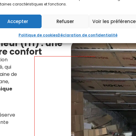
taines caractéristiques et fonctions.
Contactez
Accepter
Refuser
Voir les préférenc
Politique de cookies
Déclaration de confidentialité
ieur (ITI) : une
re confort
tion
, qui
aine de
ane,
mique
réserve
ante