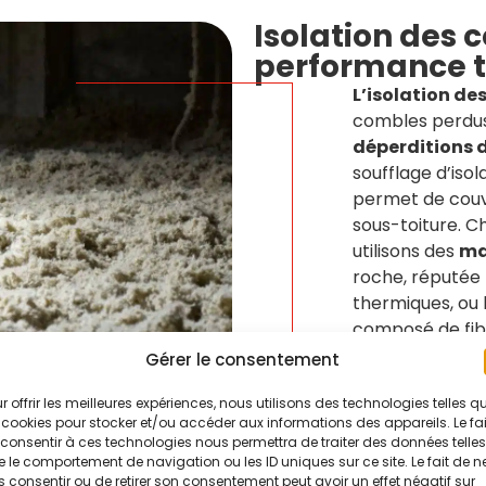
Isolation des
performance 
L’isolation de
combles perdus, 
déperditions 
soufflage d’isol
permet de couvr
sous-toiture. C
utilisons des
ma
roche, réputée 
thermiques, ou 
composé de fib
Gérer le consentement
Ce type d’isol
les
combles dif
r offrir les meilleures expériences, nous utilisons des technologies telles q
assure des résu
 cookies pour stocker et/ou accéder aux informations des appareils. Le fai
consentir à ces technologies nous permettra de traiter des données telles
protection the
 le comportement de navigation ou les ID uniques sur ce site. Le fait de n
 consentir ou de retirer son consentement peut avoir un effet négatif sur