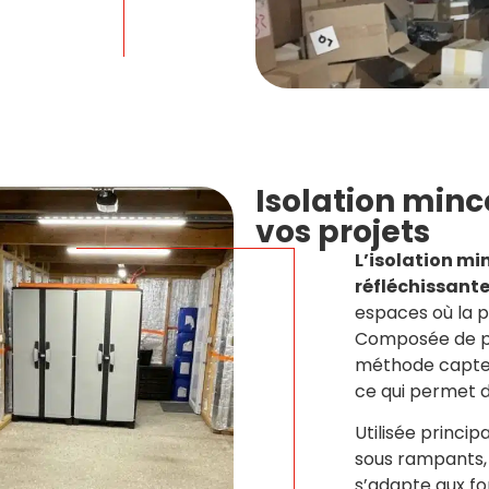
Isolation minc
vos projets
L’isolation mi
réfléchissant
espaces où la p
Composée de plu
méthode capte 
ce qui permet 
Utilisée princi
sous rampants, l
s’adapte aux f