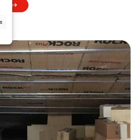
-nous
es