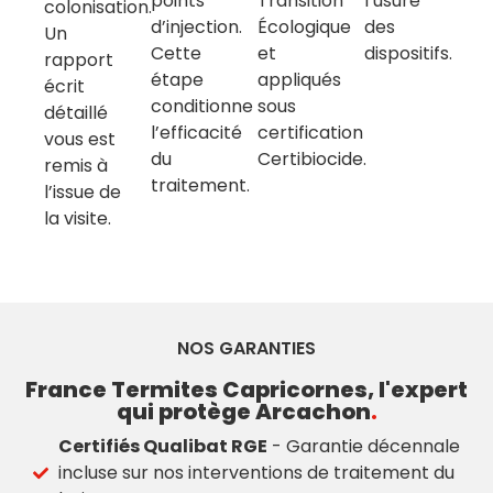
points
Transition
l’usure
colonisation.
d’injection.
Écologique
des
Un
Cette
et
dispositifs.
rapport
étape
appliqués
écrit
conditionne
sous
détaillé
l’efficacité
certification
vous est
du
Certibiocide.
remis à
traitement.
l’issue de
la visite.
NOS GARANTIES
France Termites Capricornes, l'expert
qui protège Arcachon
.
Certifiés Qualibat RGE
- Garantie décennale
incluse sur nos interventions de traitement du