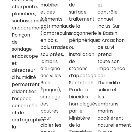
mobilier
de
et
charpente,
et des
surface,
contrôle
planchers,
éléments
traitement
annuel
soubassements,
patrimoniaux
de la
inclus. Sur
encadrements.
(lambrequins
maçonnerie
le Bassin
Poinçon
en bois,
périphérique
d’Arcachon,
de
balustrades
ou
ce suivi
sondage,
sculptées,
installation
prend
endoscope
lambris
de
toute son
et
d’origine
stations
importance
détecteur
des villas
d’appâtage
car
d’humidité
Belle
Sentritech.
l’humidité
permettent
Époque),
Produits
saline et
d’identifier
sondage
biocides
les
l’espèce
des
homologués
embruns
concernée
poutres
par le
marins
et de
pour
Ministère
accélèrent
cartographier
cibler les
de la
naturellement
la