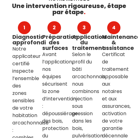
Une intervention rigoureuse, étape
par étape
.
1
2
3
4
Diagnostic
Préparation
Application
Maintenanc
approfondi
des
du
&
surfaces
traitement
assistance
Notre
Avant
Selon le
Certificat
applicateur
l’application,
profil du
de
certifié
nos
bâti
traitement
inspecte
équipes
arcachonnais,
opposable
l’ensemble
sécurisent
nous
aux
des
la zone
combinons
notaires
zones
d’intervention
injection
et aux
sensibles
:
sous
assurances,
de votre
dépoussiérage
pression
activation
habitation
des bois,
dans les
de votre
arcachonnaise
protection
bois,
garantie
:
du
pulvérisation
décennale
combles,