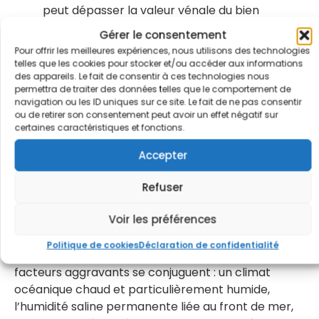
peut dépasser la valeur vénale du bien
Gérer le consentement
Une infestation de termites non traitée
Pour offrir les meilleures expériences, nous utilisons des technologies
peut réduire la valeur d’un bien
telles que les cookies pour stocker et/ou accéder aux informations
immobilier de 15 à 25 %, voire le rendre
des appareils. Le fait de consentir à ces technologies nous
invendable dans certains cas.
permettra de traiter des données telles que le comportement de
navigation ou les ID uniques sur ce site. Le fait de ne pas consentir
ou de retirer son consentement peut avoir un effet négatif sur
Demander mon diagnostic gratuit
certaines caractéristiques et fonctions.
Accepter
Arcachon, zone à risque
termites en Gironde
Refuser
La
Gironde
figure parmi les premiers
Voir les préférences
départements français classés zones contaminées
par arrêté préfectoral en application de la loi
Politique de cookies
Déclaration de confidentialité
Termites de 1999. Sur le Bassin d’Arcachon, plusieurs
facteurs aggravants se conjuguent : un climat
océanique chaud et particulièrement humide,
l’humidité saline permanente liée au front de mer,