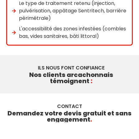
Le type de traitement retenu (injection,
pulvérisation, appâtage Sentritech, barrière
périmétrale)
L'accessibilité des zones infestées (combles
bas, vides sanitaires, bâti littoral)
ILS NOUS FONT CONFIANCE
Nos clients arcachonnais
témoignent
:
CONTACT
Demandez votre devis gratuit et sans
engagement
.
Nos experts vous répondent sous 24h. Renseignez
vos coordonnées et la nature de votre demande :