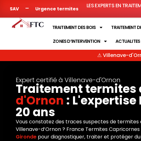
LES EXPERTS EN TRAITE
SAV
Urgence termites
TRAITEMENT DES BOIS
TRAITEMENT D
ZONES D’INTERVENTION
ACTUALITES
⚠ Villenave-d'Orn
Expert certifié à Villenave-d'Ornon
Traitement termites 
d'Ornon
: L'expertis
20 ans
Vous constatez des traces suspectes de termites 
Villenave-d’Ornon ? France Termites Capricornes i
Gironde
pour diagnostiquer, traiter et protéger d