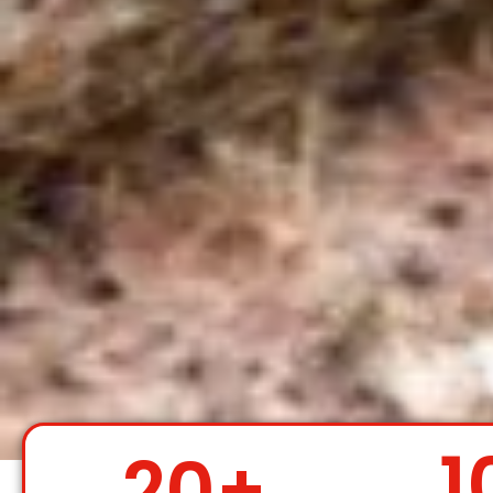
1
20
+