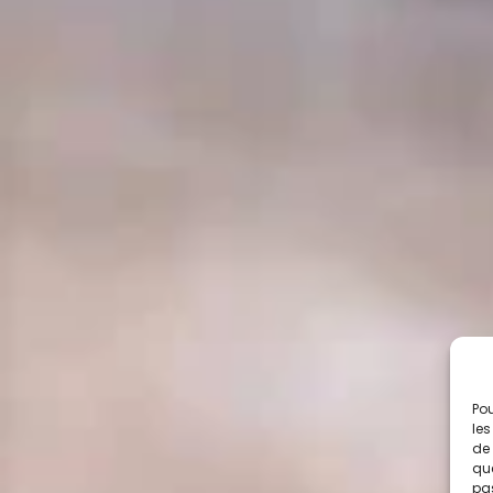
Pou
les
de 
que
pas