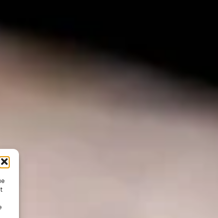
ue
t
e