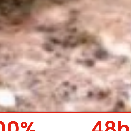
00
%
48
h