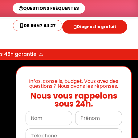
QUESTIONS FRÉQUENTES
05 56 67 94 27
Diagnostic gratuit
us 48h garantie. ⚠
Infos, conseils, budget. Vous avez des
questions ? Nous avons les réponses.
Nous vous rappelons
sous 24h.