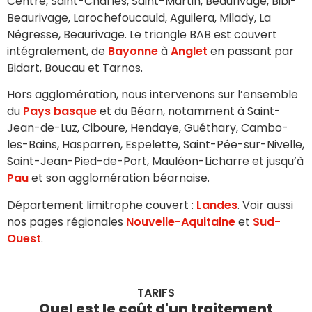
Centre, Saint-Charles, Saint-Martin, Beaurivage, Bibi-
Beaurivage, Larochefoucauld, Aguilera, Milady, La
Négresse, Beaurivage. Le triangle BAB est couvert
intégralement, de
Bayonne
à
Anglet
en passant par
Bidart, Boucau et Tarnos.
Hors agglomération, nous intervenons sur l’ensemble
du
Pays basque
et du Béarn, notamment à Saint-
Jean-de-Luz, Ciboure, Hendaye, Guéthary, Cambo-
les-Bains, Hasparren, Espelette, Saint-Pée-sur-Nivelle,
Saint-Jean-Pied-de-Port, Mauléon-Licharre et jusqu’à
Pau
et son agglomération béarnaise.
Département limitrophe couvert :
Landes
. Voir aussi
nos pages régionales
Nouvelle-Aquitaine
et
Sud-
Ouest
.
TARIFS
Quel est le coût d'un traitement