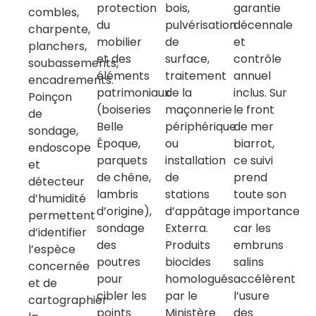
protection
bois,
garantie
combles,
du
pulvérisation
décennale
charpente,
mobilier
de
et
planchers,
et des
surface,
contrôle
soubassements,
éléments
traitement
annuel
encadrements.
patrimoniaux
de la
inclus. Sur
Poinçon
(boiseries
maçonnerie
le front
de
Belle
périphérique
de mer
sondage,
Époque,
ou
biarrot,
endoscope
parquets
installation
ce suivi
et
de chêne,
de
prend
détecteur
lambris
stations
toute son
d’humidité
d’origine),
d’appâtage
importance
permettent
sondage
Exterra.
car les
d’identifier
des
Produits
embruns
l’espèce
poutres
biocides
salins
concernée
pour
homologués
accélèrent
et de
cibler les
par le
l’usure
cartographier
points
Ministère
des