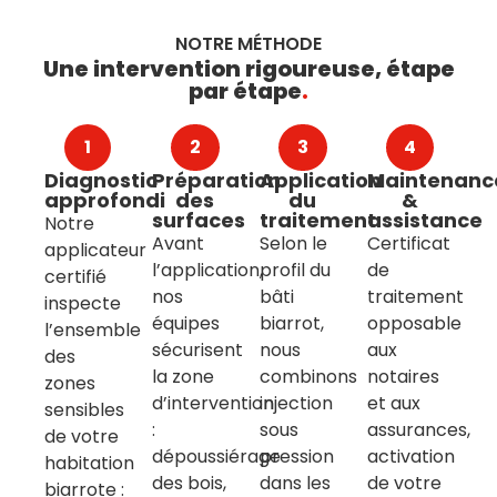
NOTRE MÉTHODE
Une intervention rigoureuse, étape
par étape
.
1
2
3
4
Diagnostic
Préparation
Application
Maintenanc
approfondi
des
du
&
surfaces
traitement
assistance
Notre
Avant
Selon le
Certificat
applicateur
l’application,
profil du
de
certifié
nos
bâti
traitement
inspecte
équipes
biarrot,
opposable
l’ensemble
sécurisent
nous
aux
des
la zone
combinons
notaires
zones
d’intervention
injection
et aux
sensibles
:
sous
assurances,
de votre
dépoussiérage
pression
activation
habitation
des bois,
dans les
de votre
biarrote :