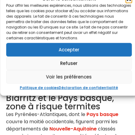
immeubles du centre-ville, les villas Belle Époque
Pour offrir les meilleures expériences, nous utilisons des technologies
mitoyennes de Beaurivage ou de Saint-Charles et
telles que les cookies pour stocker et/ou accéder aux informations
des appareils. Le fait de consentir à ces technologies nous
les lotissements pavillonnaires des Trente
permettra de traiter des données telles que le comportement de
Glorieuses offrent autant de configurations
navigation ou les ID uniques sur ce site. Le fait de ne pas consentir
propices à la propagation des colonies.
ou de retirer son consentement peut avoir un effet négatif sur
certaines caractéristiques et fonctions.
Une infestation de termites non traitée
Accepter
peut réduire la valeur d’un bien
immobilier de 15 à 25 %, voire le rendre
Refuser
invendable dans certains cas.
Voir les préférences
Demander mon diagnostic gratuit
Politique de cookies
Déclaration de confidentialité
Biarritz et le Pays basque,
zone à risque termites
Les Pyrénées-Atlantiques, dont le
Pays basque
couvre la moitié occidentale, figurent parmi les
départements de
Nouvelle-Aquitaine
classés