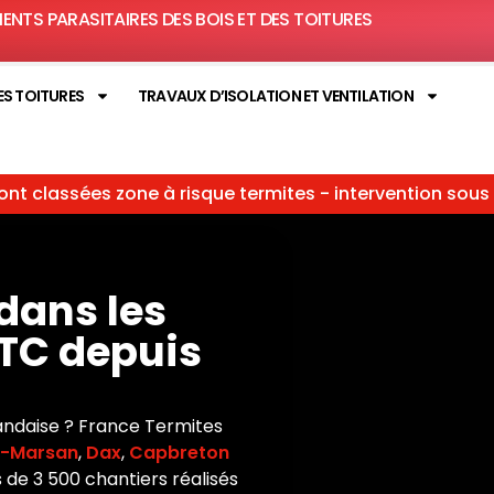
MENTS PARASITAIRES DES BOIS ET DES TOITURES
ES TOITURES
TRAVAUX D’ISOLATION ET VENTILATION
ont classées zone à risque termites - intervention sous
dans les
FTC depuis
landaise ? France Termites
-Marsan
,
Dax
,
Capbreton
 de 3 500 chantiers réalisés