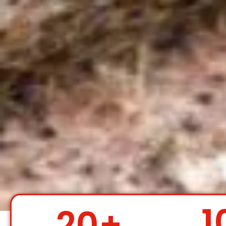
1
20
+