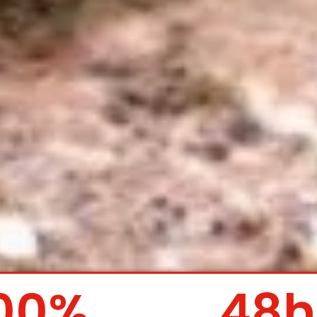
00
%
48
h