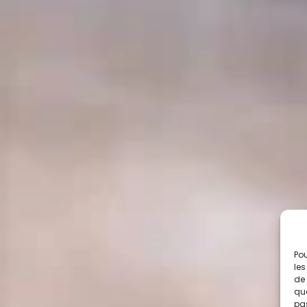
Pou
les
de 
que
pas