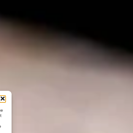
ue
t
e