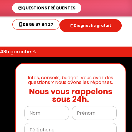
QUESTIONS FRÉQUENTES
05 56 67 94 27
Diagnostic gratuit
 48h garantie ⚠
Infos, conseils, budget. Vous avez des
questions ? Nous avons les réponses.
Nous vous rappelons
sous 24h.