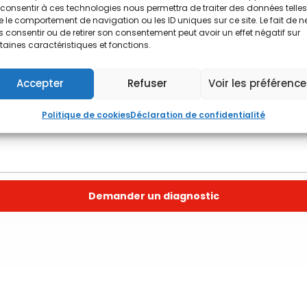
consentir à ces technologies nous permettra de traiter des données telles
 le comportement de navigation ou les ID uniques sur ce site. Le fait de n
 consentir ou de retirer son consentement peut avoir un effet négatif sur
taines caractéristiques et fonctions.
Accepter
Refuser
Voir les préférenc
iture
Isolation
Traitement d'humidité
Politique de cookies
Déclaration de confidentialité
Demander un diagnostic