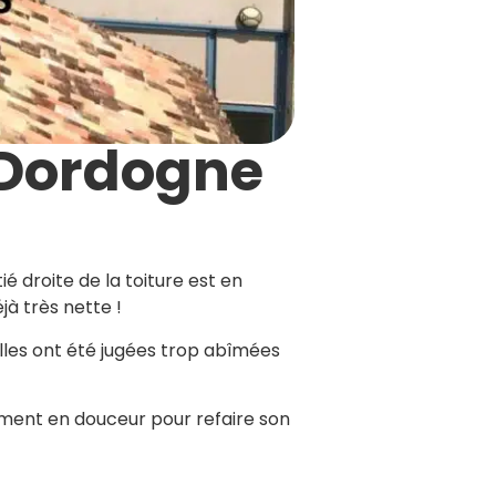
 Dordogne
ié droite de la toiture est en
à très nette !
elles ont été jugées trop abîmées
tement en douceur pour refaire son