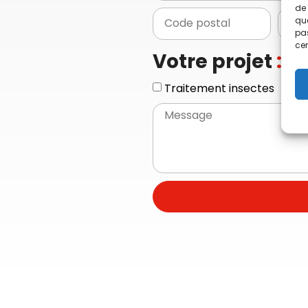
de 
que
pas
cer
Votre projet
:
Traitement insectes
To