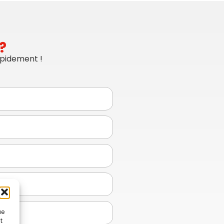
?
apidement !
ue
t